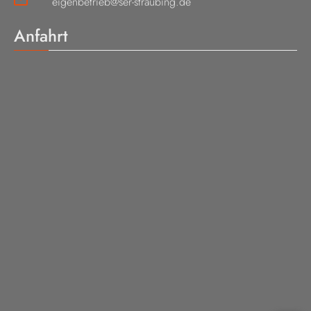
eigenbetrieb@ser-straubing.de
Anfahrt